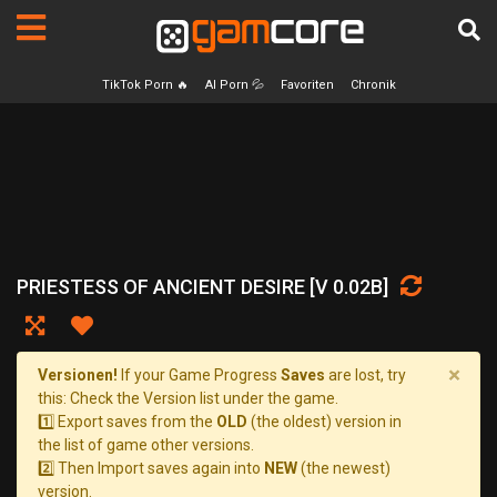
TikTok Porn 🔥
AI Porn 💦
Favoriten
Chronik
PRIESTESS OF ANCIENT DESIRE [V 0.02B]
×
Versionen!
If your Game Progress
Saves
are lost, try
this: Check the Version list under the game.
1️⃣ Export saves from the
OLD
(the oldest) version in
the list of game other versions.
2️⃣ Then Import saves again into
NEW
(the newest)
version.