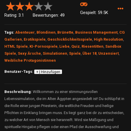
Gespielt: 59.5K
Rating: 3.1
Bewertungen: 49
Tags:
Abenteuer
,
Blondinen
,
Brünette
,
Business Management
,
CG
Gallerien
,
Erotikspiele
,
Geschicklichkeitsspiele
,
High Resolution
,
HTML Spiele
,
KI-Pornospiele
,
Liebe
,
Quiz
,
Riesentitten
,
Sandbox
Spiele
,
Sexy Ärsche
,
Simulationen
,
Spiele
,
Über 18
,
Unzensiert
,
Weibliche Protagonistinnen
Benutzer-Tags:
+ | Hinzufügen
Beschreibung:
Willkommen zu einer stimmungsvollen
Lebenssimulation, die im Alten Ägypten angesiedelt ist! Du schlüpfst in
die Rolle einer jungen Priesterin, die weltliche Freuden und heilige
Pflichten in Einklang bringen muss. Es liegt ganz bei dir zu entscheiden,
zu welcher Art von Mensch sie heranreift. Wird sie Mäßigung und
spirituelle Hingabe pflegen oder einen Pfad der Ausschweifung und