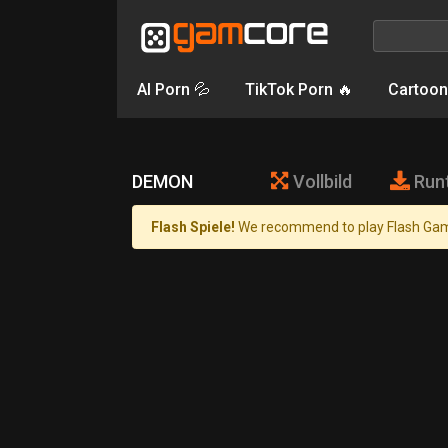
AI Porn 💦
TikTok Porn 🔥
Cartoon
DEMON
Vollbild
Run
Flash Spiele!
We recommend to play Flash Gam