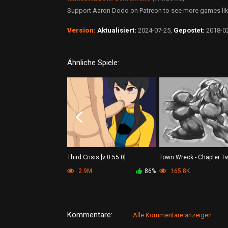
Support Aaron Dodo on Patreon to see more games like
Version:
Aktualisiert:
2024-07-25,
Gepostet:
2018-0
Ähnliche Spiele:
Third Crisis [v 0.55.0]
Town Wreck - Chapter T
2.9M
86%
165.8K
Kommentare:
Alle Kommentare anzeigen