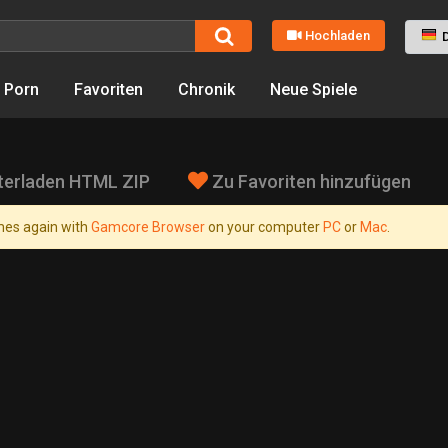
Hochladen
 Porn
Favoriten
Chronik
Neue Spiele
terladen HTML ZIP
Zu Favoriten hinzufügen
es again with
Gamcore Browser
on your computer
PC
or
Mac
.