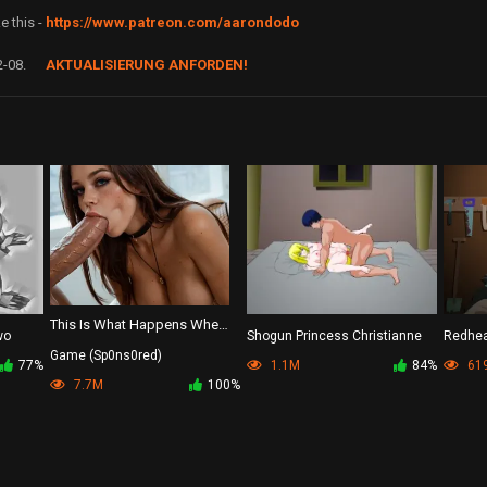
 this -
https://www.patreon.com/aarondodo
2-08.
AKTUALISIERUNG ANFORDEN!
This Is What Happens When
wo
Shogun Princess Christianne
Redhea
Girls Can't Say No 🍑💦
Game (Sp0ns0red)
77%
1.1M
84%
619
7.7M
100%