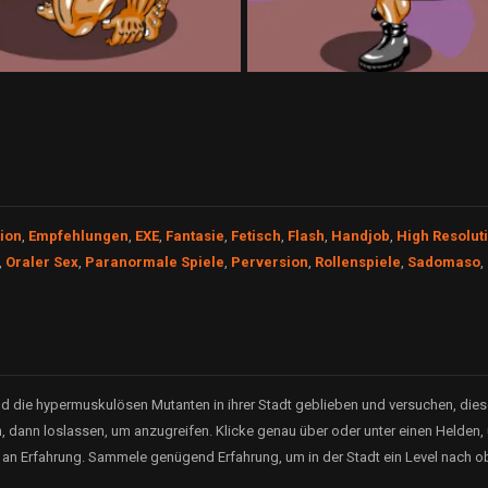
tion
,
Empfehlungen
,
EXE
,
Fantasie
,
Fetisch
,
Flash
,
Handjob
,
High Resolut
,
Oraler Sex
,
Paranormale Spiele
,
Perversion
,
Rollenspiele
,
Sadomaso
,
ind die hypermuskulösen Mutanten in ihrer Stadt geblieben und versuchen, di
 dann loslassen, um anzugreifen. Klicke genau über oder unter einen Helden, 
 an Erfahrung. Sammele genügend Erfahrung, um in der Stadt ein Level nach ob