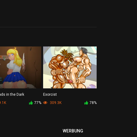
ds in the Dark
Exorcist
Customized Girls Fight
.1K
77%
309.3K
78%
910K
WERBUNG