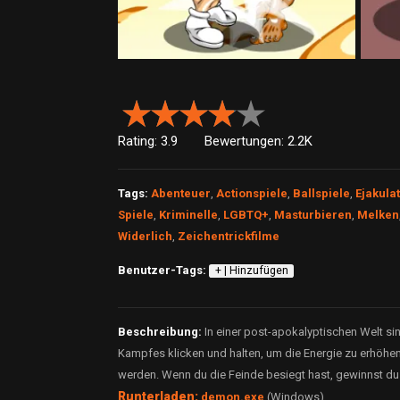
Rating: 3.9
Bewertungen: 2.2K
Tags:
Abenteuer
,
Actionspiele
,
Ballspiele
,
Ejakula
Spiele
,
Kriminelle
,
LGBTQ+
,
Masturbieren
,
Melken
Widerlich
,
Zeichentrickfilme
Benutzer-Tags:
+ | Hinzufügen
Beschreibung:
In einer post-apokalyptischen Welt s
Kampfes klicken und halten, um die Energie zu erhöhen,
werden. Wenn du die Feinde besiegt hast, gewinnst du
Runterladen:
demon.exe
(Windows)