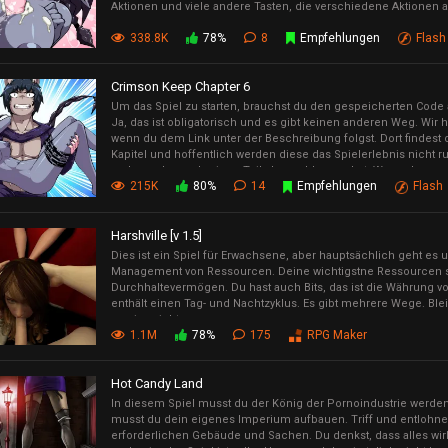
Aktionen und viele andere Tasten, die verschiedene Aktionen 
338.8K
78%
8
Empfehlungen
Flash
Crimson Keep Chapter 6
Um das Spiel zu starten, brauchst du den gespeicherten Code 
Ja, das ist obligatorisch und es gibt keinen anderen Weg. Wir 
wenn du dem Link unter der Beschreibung folgst. Dort findest 
Kapitel und hoffentlich werden diese das Spielerlebnis nicht r
anderes den vorherigen Teil abgeschlossen hat. Wenn du neu i
215K
80%
14
Empfehlungen
Flash
empfehlen wir wirklich, es mit dem ersten Kapitel zu versuche
Gameplay zu lernen und zu verstehen.
Harshville [v 1.5]
Dies ist ein Spiel für Erwachsene, aber hauptsächlich geht e
Management von Ressourcen. Deine wichtigstne Ressourcen 
Durchhaltevermögen. Du hast auch Bits, das ist die Währung von
enthält einen Tag- und Nachtzyklus. Es gibt mehrere Wege. Bl
vergiss nicht zu essen.
1.1M
78%
175
RPG Maker
Hot Candy Land
In diesem Spiel musst du der König der Pornoindustrie werden. 
musst du dein eigenes Imperium aufbauen. Triff und entlohne
erforderlichen Gebäude und Sachen. Du denkst, dass alles wirk