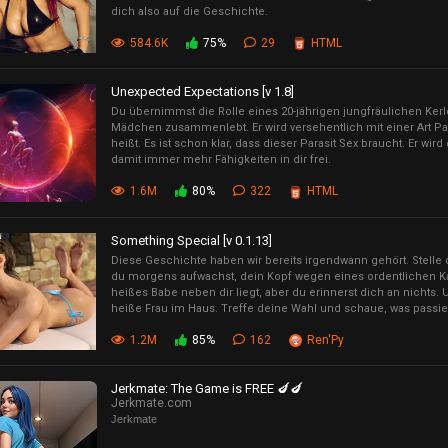
dich also auf die Geschichte.
584.6K
75%
29
HTML
Unexpected Expectations [v 1.8]
Du übernimmst die Rolle eines 20-jährigen jungfräulichen Kerl
Mädchen zusammenlebt. Er wird versehentlich mit einer Art Paras
heißt. Es ist schon klar, dass dieser Parasit Sex braucht. Er wir
damit immer mehr Fähigkeiten in dir frei.
1.6M
80%
322
HTML
Something Special [v 0.1.13]
Diese Geschichte haben wir bereits irgendwann gehört. Stelle dir
du morgens aufwachst, dein Kopf wegen eines ordentlichen K
heißes Babe neben dir liegt, aber du erinnerst dich an nichts. U
heiße Frau im Haus. Treffe deine Wahl und schaue, was passier
1.2M
85%
162
Ren'Py
Jerkmate: The Game is FREE 🍆🍆
Jerkmate.com
Jerkmate