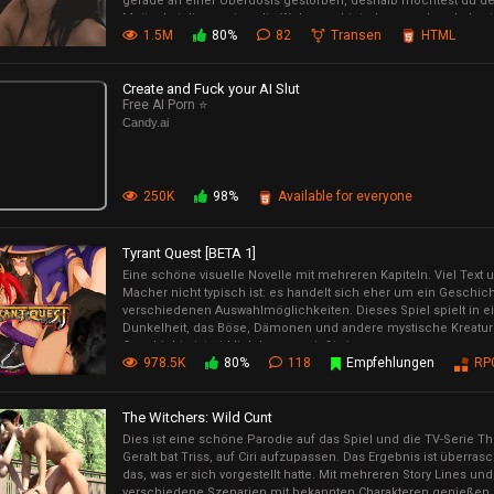
gerade an einer Überdosis gestorben, deshalb möchtest du dei
Mutter hat dir nur eine alte Wohnung hinterlassen, aber du has
1.5M
80%
82
Transen
HTML
du anfangen kannst.
Create and Fuck your AI Slut
Free AI Porn ⭐️
Candy.ai
250K
98%
Available for everyone
Tyrant Quest [BETA 1]
Eine schöne visuelle Novelle mit mehreren Kapiteln. Viel Text 
Macher nicht typisch ist: es handelt sich eher um ein Geschic
verschiedenen Auswahlmöglichkeiten. Dieses Spiel spielt in ein
Dunkelheit, das Böse, Dämonen und andere mystische Kreature
Geschichte ist wirklich lang, genießt sie.
978.5K
80%
118
Empfehlungen
RP
The Witchers: Wild Cunt
Dies ist eine schöne Parodie auf das Spiel und die TV-Serie T
Geralt bat Triss, auf Ciri aufzupassen. Das Ergebnis ist überras
das, was er sich vorgestellt hatte. Mit mehreren Story Lines un
verschiedene Szenarien mit bekannten Charakteren genießen.