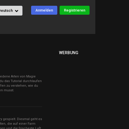
Anmelden
Registrieren
Deutsch
WERBUNG
schiedene Arten von Magie
du das Tutorial durchlaufen
lfen zu verstehen, wie du
en musst.
ry gespielt. Diesmal geht es
en, die auf einer Farm
nen und die frischeste Luft