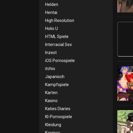
Helden
Hentai
High Resolution
Holio U
HTML Spiele
Interracial Sex
Inzest
iOS Pornospiele
itchio
Japanisch
Kampfspiele
Karten
Kasino
Katies Diaries
KI-Pornospiele
Kleidung
Kosmos