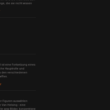
e, die sie nicht wissen
r
 ist eine Fortsetzung eines
che Hauptrolle und
zu den verschiedenen
effen.
r
der Figuren auswählen:
e Van Helsing - eine
e sexy Bilder, konzentriere