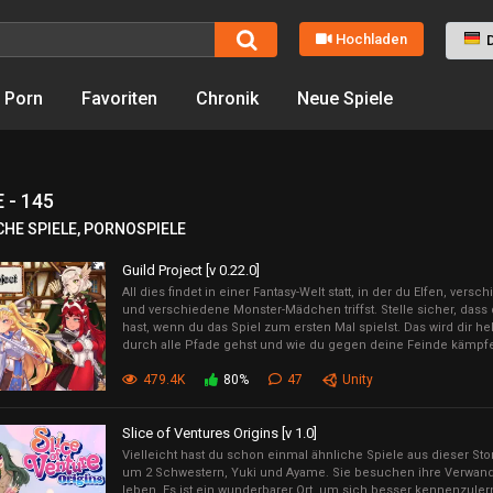
Hochladen
 Porn
Favoriten
Chronik
Neue Spiele
 - 145
CHE SPIELE, PORNOSPIELE
Guild Project [v 0.22.0]
All dies findet in einer Fantasy-Welt statt, in der du Elfen, ver
und verschiedene Monster-Mädchen triffst. Stelle sicher, dass 
hast, wenn du das Spiel zum ersten Mal spielst. Das wird dir he
durch alle Pfade gehst und wie du gegen deine Feinde kämpf
479.4K
80%
47
Unity
Slice of Ventures Origins [v 1.0]
Vielleicht hast du schon einmal ähnliche Spiele aus dieser Sto
um 2 Schwestern, Yuki und Ayame. Sie besuchen ihre Verwandt
leben. Es ist ein wunderbarer Ort, um sich besser kennenzuler