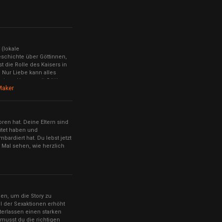
 (lokale
eschichte über Göttinnen,
t die Rolle des Kaisers in
 Nur Liebe kann alles
 deinen Harem mit Göttinnen
Maker
ren hat. Deine Eltern sind
eitet haben und
ardiert hat. Du lebst jetzt
. Mal sehen, wie herzlich
den, um die Story zu
l der Sexaktionen erhöht
nterlassen einen starken
 musst du die richtigen