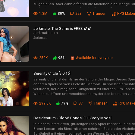
zu genießen. Aber dann erfahren die Mädchen eine Menge Ding
und sehen sollten. In dieser Familie gibt es viel Perversion.
1.3M
80%
223
Transen
RPG Make
Jerkmate: The Game is FREE 🍆🍆
Jerkmate.com
Jerkmate
250K
98%
Available for everyone
Serenity Circle [v 0.16]
Serenity Circle ist der Name der Schule der Magie. Dieses Spiel
anderen Spiels namens Celestial Memoir. Du spielst die weibli
versuchst, neue magische Fähigkeiten zu erlernen, um Tore 
Welten zu öffnen und verschiedene mysteriöse Kreaturen zu tr
299.6K
79%
87
Transen
RPG Make
Desideratum - Blood Bonds [Full Story Mode]
In diesem interaktiven, gruseligen Story-Spiel kannst du eine 
Brone Lorcan - ein Biest mit einer schönen Seele oder Absinth
Schönheit mit einem schrecklichen Wesen. Es gibt nicht so viel