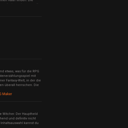
nen Vater finden. Die
t wenigstens etwas, womit
und etwas, was für die RPG
htenerzählungsspiel mit
er Fantasy-Welt, in der die
n überall herrschen. Die
G Maker
he Witcher. Der Hauptheld
chend und definitiv nicht
d Inhaltsauswahl kannst du