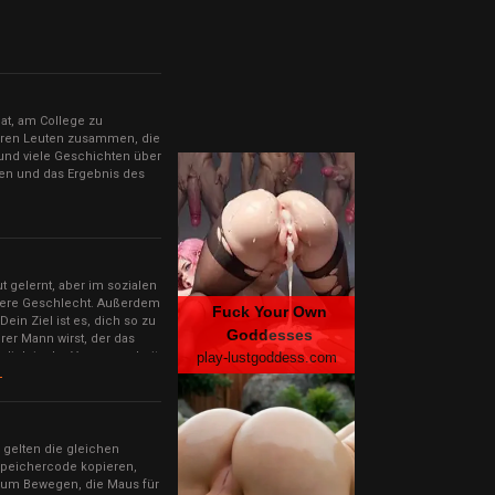
at, am College zu
nderen Leuten zusammen, die
 und viele Geschichten über
en und das Ergebnis des
t gelernt, aber im sozialen
dere Geschlecht. Außerdem
Fuck Your Own
ein Ziel ist es, dich so zu
Goddesses
rer Mann wirst, der das
 dich in der Vergangenheit
play-lustgoddess.com
L
s gelten die gleichen
 Speichercode kopieren,
 zum Bewegen, die Maus für