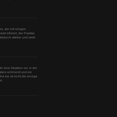
es, der mit einigen
it infiziert, der Pravitas
d dadurch stärker und setzt
 eine Situation vor, in der
aters schmerzt und ein
nd sie ist nicht die einzige
t.