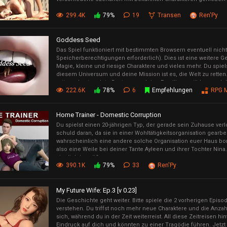
299.4K
79%
19
Transen
Ren'Py
Goddess Seed
Das Spiel funktioniert mit bestimmten Browsern eventuell nicht
Speicherberechtigungen erforderlich). Dies ist eine weitere G
Magie, kleine und riesige Charaktere und vieles mehr. Du spiels
diesem Universum und deine Mission ist es, die Welt zu retten.
retten, also tue dein Bestes, um deine Familie zu stärken und
222.6K
78%
6
Empfehlungen
RPG 
zu erschaffen.
Home Trainer - Domestic Corruption
Du spielst einen 20-jährigen Typ, der gerade sein Zuhause verlo
schuld daran, da sie in einer Wohltätigkeitsorganisation gearb
wahrscheinlich eine andere solche Organisation euer Haus bomb
also eine Weile bei deiner Tante Ayleen und ihrer Tochter Nina
sie dich begrüßen.
390.1K
79%
33
Ren'Py
My Future Wife: Ep.3 [v 0.23]
Die Geschichte geht weiter. Bitte spiele die 2 vorherigen Episo
verstehen. Du triffst noch mehr neue Charaktere und die Anzah
sich, während du in der Zeit weiterreist. All diese Zeitreisen hi
Eindruck auf dich und könnten zu einer Tragödie führen. Jetzt