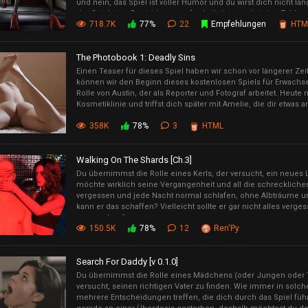
und nein, das Spiel ist voller Humor und du wirst dich nicht la
das Spiel eine Registrierung erforderlich ist und einige Zahlung
718.7K
77%
22
Empfehlungen
HTM
kannst du es trotzdem völlig kostenlos spielen.
The Photobook 1: Deadly Sins
Einen Teaser für dieses Spiel haben wir schon vor längerer Zeit
können wir den Beginn dieses kostenlosen Spiels für Erwach
Rolle von Austin, der als Reporter und Fotograf arbeitet. Heute 
Kosmetiklinie und triffst dich später mit Amelie, die dir etwas a
358K
78%
3
HTML
Walking On The Shards [Ch.3]
Du übernimmst die Rolle eines Kerls, der versucht, ein neues
möchte wirklich seine Vergangenheit und all die schrecklichen 
vergessen und jede Nacht normal schlafen, ohne Albträume u
kann er das schaffen? Vielleicht sollte er gar nicht alles verg
umzugehen?
150.5K
78%
12
Ren'Py
Search For Daddy [v 0.1.0]
Du übernimmst die Rolle eines Mädchens (oder Jungen oder 
versucht, seinen richtigen Vater zu finden. Wie immer in solc
mehrere Entscheidungen treffen, die dich durch das Spiel führ