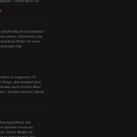
ngweilen. Selbst wenn für
en für das Spiel anfallen,
L
 veröffentlicht und endlich
sene sehen. Übernimm die
machst du Bilder für eine
nzubieten hat.
 Leben zu beginnen. Er
Dinge, die passiert sind,
nd was auch immer. Aber
essen, sondern lernen, damit
Transgenders), das
hen Spielen musst du
en. Deine Mutter ist