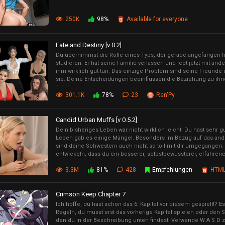
250K
98%
Available for everyone
Fate and Destiny [v 0.2]
Du übernimmst die Rolle eines Typs, der gerade angefangen h
studieren. Er hat seine Familie verlassen und lebt jetzt mit a
ihm wirklich gut tun. Das einzige Problem sind seine Freunde
sie. Deine Entscheidungen beeinflussen die Beziehung zu ihn
Spiels.
301.1K
78%
23
Ren'Py
Candid Urban Muffs [v 0.5.2]
Dein bisheriges Leben war nicht wirklich leicht. Du hast sehr gu
Leben gab es einige Mängel. Besonders im Bezug auf das an
sind deine Schwestern auch nicht so toll mit dir umgegangen. D
entwickeln, dass du ein besserer, selbstbewussterer, erfahrene
weibliche Geschlecht dominiert, insbesondere diejenigen, die
3.3M
81%
428
Empfehlungen
HTM
geplagt haben.
Crimson Keep Chapter 7
Ich hoffe, du hast schon das 6. Kapitel vor diesem gespielt!? E
Regeln, du musst erst das vorherige Kapitel spielen oder den
den du in der Beschreibung unten findest. Verwende W A S D