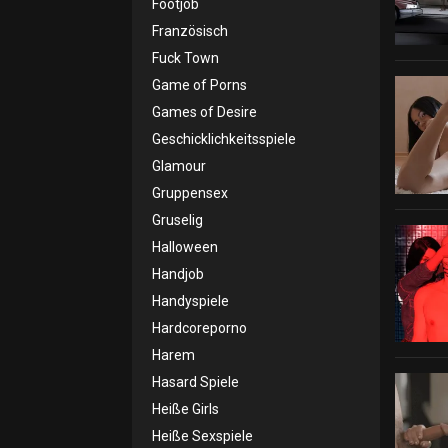
Footjob
Französisch
Fuck Town
Game of Porns
Games of Desire
Geschicklichkeitsspiele
Glamour
Gruppensex
Gruselig
Halloween
Handjob
Handyspiele
Hardcoreporno
Harem
Hasard Spiele
Heiße Girls
Heiße Sexspiele