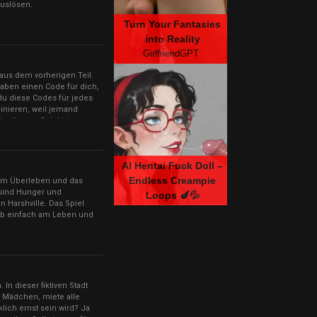
auslösen.
Turn Your Fantasies
into Reality
GirlfriendGPT
aus dem vorherigen Teil.
haben einen Code für dich,
du diese Codes für jedes
uinieren, weil jemand
n diesem Spiel bist,
n, um alles über das
AI Hentai Fuck Doll –
Endless Creampie
s um Überleben und das
sind Hunger und
Loops 🍆💦
 Harshville. Das Spiel
MyBabes.AI
eib einfach am Leben und
In dieser fiktiven Stadt
 Mädchen, miete alle
lich ernst sein wird? Ja