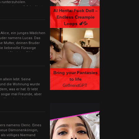
 runterzuholen.
winnen kannst? Oder lässt
AI Hentai Fuck Doll –
er Mädchen stiehlt? Alles
Endless Creampie
 wie es mit deiner Mutter,
hnny zur Sexmaschine oder
Loops 🍆💦
MyBabes.AI
t Alice, ein junges Mädchen
Bruder namens Lucas. Das
ine Mutter, deinen Bruder
ie liebevolle Fürsorge
n und für deine Bildung
 deinem Vater zurückbleibst,
erborgenen vertieft. Finde
zweifelte, verbotene
Bring your Fantasies
h in einer Welt voller Sex
to life
 allein lebt. Seine
t und die Wohnung wurde
GirlfriendGPT
dem, was er hat. Er lebt
te sogar mal Freunde, aber
ne Abende verbringt er
n. Seine Freunde nennen
ehr mit ihm abhängen. Doch
inen Lieblingscharakteren
i muss er Mädchenkarten
 erkunden!
ters namens Cleric. Eines
ie neue Dämonenkönigin,
 als völliges Niemand