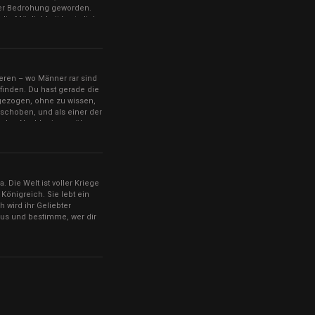
iner Bedrohung geworden.
die Möglichkeit hast, dich
ren – wo Männer rar sind
finden. Du hast gerade die
gezogen, ohne zu wissen,
erschoben, und als einer der
enden Nachbarinnen über
auen der Stadt – alle
nen neu gewonnenen Status
ner Entscheidungen prägt
Die Welt ist voller Kriege
Königreich. Sie lebt ein
h wird ihr Geliebter
aus und bestimme, wer dir