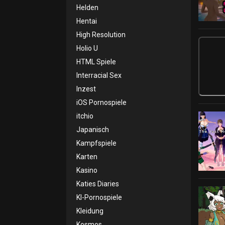
Helden
Hentai
High Resolution
Holio U
HTML Spiele
Interracial Sex
Inzest
iOS Pornospiele
itchio
Japanisch
Kampfspiele
Karten
Kasino
Katies Diaries
KI-Pornospiele
Kleidung
Kosmos