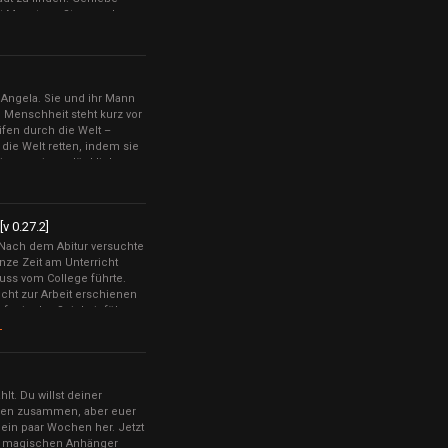
t Monstern. Steuere das
F Angela. Sie und ihr Mann
Menschheit steht kurz vor
fen durch die Welt –
die Welt retten, indem sie
ie von einer glücklichen,
m Glück steht ihr ihre
h zu, wie Angela die Welt
v 0.27.2]
 Nach dem Abitur versuchte
anze Zeit am Unterricht
uss vom College führte.
icht zur Arbeit erschienen
efer in das Spiel einführen.
L
lt. Du willst deiner
hren zusammen, aber euer
 ein paar Wochen her. Jetzt
en magischen Anhänger