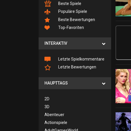
Beste Spiele
Populäre Spiele
Beste Bewertungen
Top-Favoriten
INTERAKTIV
Letzte Spielkommentare
Letzte Bewertungen
HAUPTTAGS
2D
3D
Abenteuer
Actionspiele
AdultGamesWorld