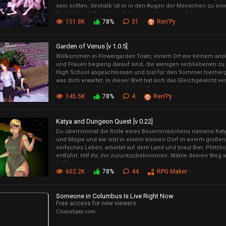
sein sollten, deshalb ist er in den Augen der Menschen zu e
Stell dich mit Bedacht auf die eine oder andere Seite, wenn du 
151.8K
78%
31
Ren'Py
zu entscheiden, und behalte die aktuellen Ereignisse im Auge.
Garden of Venus [v 1.0.5]
Willkommen in Flowergarden Town, einem Ort wie keinem ande
und Frauen begierig darauf sind, die wenigen verbliebenen zu 
High School abgeschlossen und bist für den Sommer hierher
was dich erwartet. In dieser Welt hat sich das Gleichgewicht v
letzten jungen Männer bist du heiß begehrt. Von den umwerf
145.5K
78%
4
Ren'Py
flirtende Klassenkameraden bis hin zu den einflussreichsten Fr
scheinen ein Auge auf dich geworfen zu haben. Wirst du dei
annehmen und die ganze Aufmerksamkeit genießen? Jede dei
Katya and Dungeon Quest [v 0.22]
dein Abenteuer.
Du übernimmst die Rolle eines Bauernmädchens namens Katya. 
und Magie und sie lebt in einem kleinen Dorf in einem großen 
einfaches Leben, arbeitet auf dem Land und braut Bier. Plötzlic
entführt. Hilf ihr, ihn zurückzubekommen. Wähle deinen Weg 
helfen wird.
602.2K
78%
44
RPG Maker
Someone in Columbus Is Live Right Now
Free access for new viewers
Chaturbate.com