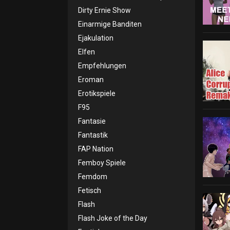
Dirty Ernie Show
Einarmige Banditen
Ejakulation
Elfen
Empfehlungen
Eroman
Erotikspiele
F95
Fantasie
Fantastik
FAP Nation
Femboy Spiele
Femdom
Fetisch
Flash
Flash Joke of the Day