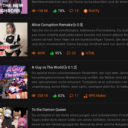
Nachbarsmädchen aus der Ferne zu beobachten und dir einen
Erbärmlich, oder? Kannst du beweisen, dass du sie für dich ge
198.8K
78%
18
Ren'Py
du zu, dass der Alpha der Nachbarschaft die Aufmerksamkeit d
hängt von dir ab! Verteidige dein Zuhause oder sieh einfach zu,
Schwester und Tante heiß hergeht. Du entscheidest: Wird Jo
Alice Corruption Remake [v 0.5]
zum hoffnungslosen Verlierer?
Tauche ein in ein emotionales, intensives Pornodrama. Du bis
aus einer zutiefst dysfunktionalen Familie mit einem älteren 
Leben ist hart. Dein Vater ist ein trunksüchtiger Tyrann, der de
und dich misshandelt. Deine traurige Kindheit wird nur durch d
deiner Mutter und deines Bruders gerettet, die dich beschütze
409K
95%
25
HTML
sorgen. Als deine Mutter stirbt und du mit 15 Jahren allein mit
ändert sich alles. Erlebe, wie sich eure Bindung zu Lucas im V
heraus, wie nah ihr euch kommt und wie ihr Trost und eine ver
A Guy vs The World [v 0.1.2]
Leidenschaft in den Armen des anderen findet, während ihr euc
bewegt!
Du spielst einen unscheinbaren Studenten, der seit zwei Jahren
heruntergekommene Mietwohnung verfällt, die Möbel sind al
seit Jahrzehnten nicht renoviert. Trotzdem ist er zufrieden mit 
unabhängig, keine Eltern, kein Lärm, niemand stört ihn. Er hat
als sie sein Hobby entdeckten, ging alles den Bach runter. Sei
258.1K
82%
11
RPG Maker
damit, Comics für Erwachsene zu lesen und Hentai zu schaue
ihn einen erbärmlichen Wichssüchtigen, und niemand will m
eines Tages wird er plötzlich in eine Welt entführt, die von se
To the Demon Queen
bevölkert wird. Unter der Anleitung des frechen Gottes Tanuk
sammeln und diese mysteriöse und doch wilde, sexuelle Welt
Du schlüpfst in die Rolle eines jungen und unbekannten Pries
Tages bittet dich deine Göttin um einen Gefallen: Erreiche d
bevor es die Heldengruppe tut. Kannst du eine solche Aufgabe