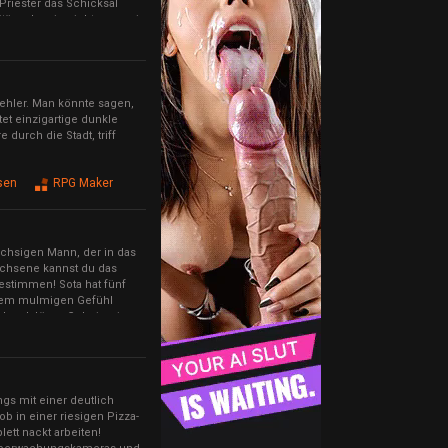
Priester das Schicksal
täusche sie nicht – es sei
ren. Wobei … vielleicht
ionen und Gebiete reisen,
e erleben, fantastische
des jeweiligen
niversen treffen.
ehler. Man könnte sagen,
tet einzigartige dunkle
durch die Stadt, triff
sen
RPG Maker
üchsigen Mann, der in das
achsene kannst du das
estimmen! Sota hat fünf
inem mulmigen Gefühl
n skandalöses Geheimnis,
rbirgt sich hinter der
Wahrheit direkt ins Auge
ungen und Futanari-
iehungen zu den
use, Sota! Auch wenn
ings mit einer deutlich
b in einer riesigen Pizza-
tt nackt arbeiten!