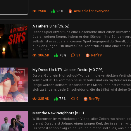
250K
98%
Available for everyone
A Fathers Sins [Ch. 52]
Dieses Spiel erzählt uns eine Geschichte über einen seltsamen 
überall seinen Segen, indem er den Sündern ihre Sünden vergib
selbst? Ist er sauber? In diesem Spiel begegnest du Gewalt, B
dunklen Dingen. Ein uraltes Übel kehrt zurück und eine alte Kir
Schwierigkeiten.
306.5K
78%
31
Ren'Py
My Dress Up NTR: Unseen Desire [v 0.7 P3]
Du bist Gojo, ein Highschool-Typ, der in die verrückten Verän
verwickelt ist. Es kommen neue Schüler und ein mysteriöser n
Dinge werden seltsam, besonders mit Marin. Ihr einst vorhers
sich zu ändern. Jede Entscheidung, die du triffst, wird deine 
kannst viele verschiedene Wege einschlagen, voller emotion
335.9K
78%
9
Ren'Py
Überraschungen. Wirst du versuchen, an dem festzuhalten, was 
etwas anderes die Oberhand gewinnen? Deine Entscheidungen 
überlege sorgfältig. Dies wird eine emotionale Achterbahnfahrt
Meet the New Neighbors [v 1.0]
und ernsthaftem Drama.
Willkommen im verrücktesten Viertel aller Zeiten, wo hinter jed
brennt! Du spielst Johnny, einen jungen Kerl, der in seinen wild
Du hattest schon ewig keine Freundin mehr und alles, was dir ble