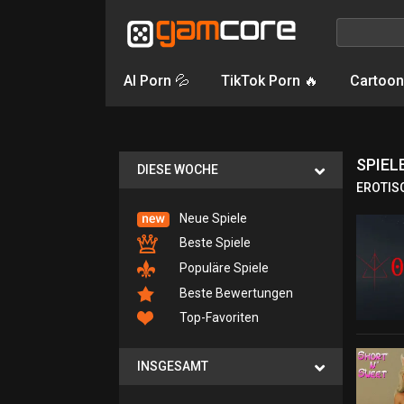
AI Porn 💦
TikTok Porn 🔥
Cartoon
SPIELE
DIESE WOCHE
EROTIS
Neue Spiele
Beste Spiele
Populäre Spiele
Beste Bewertungen
Top-Favoriten
INSGESAMT